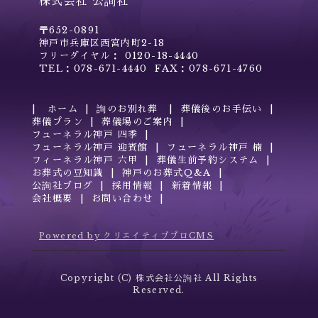
株式会社 公詢社
〒652-0891
神戸市兵庫区西宮内町2-18
フリーダイヤル： 0120-18-4440
TEL：078-671-4440 FAX：078-671-4760
ホーム
詢のお別れ葬
葬儀後のお手伝い
葬儀プラン
葬儀場のご案内
フューネラル神戸 四季
フューネラル神戸 迎賓館
フューネラル神戸 楠
フィーネラル神戸 六甲
葬儀生前予約システム
お葬式の豆知識
神戸のお葬式Q&A
公詢社ブログ
採用情報
新着情報
会社概要
お問い合わせ
Powered by クリエイティブプロCMS
Copyright (C) 株式会社公詢社 All Rights
Reserved.