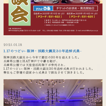
2025.01.18
1.17のつどい-阪神・淡路大震災30年追悼式典-
阪神淡路大震災から今年で節目の30年を迎えました。
兵庫県公館とHAT神戸で中継を結び、
兵庫県公館では天皇皇后両陛下が参列され、
1.17のつどい-阪神・淡路大震災30年追悼式典が行われました。
弊社もご祭壇の設営から式典まで担当させて頂きました。