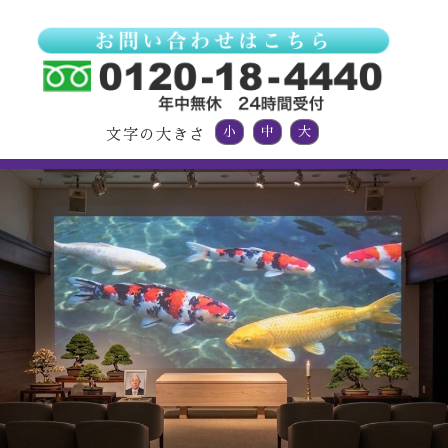
小
中
大
文字の大きさ