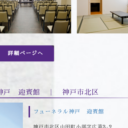
詳細ページへ
神戸 迎賓館 ｜ 神戸市北区
フューネラル神戸 迎賓館
神戸市北区山田町小部字広苅3-2