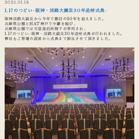
2025.01.18
1.17のつどい-阪神・淡路大震災30年追悼式典-
阪神淡路大震災から今年で節目の30年を迎えました。
兵庫県公館とHAT神戸で中継を結び、
兵庫県公館では天皇皇后両陛下が参列され、
1.17のつどい-阪神・淡路大震災30年追悼式典が行われました。
弊社もご祭壇の設営から式典まで担当させて頂きました。