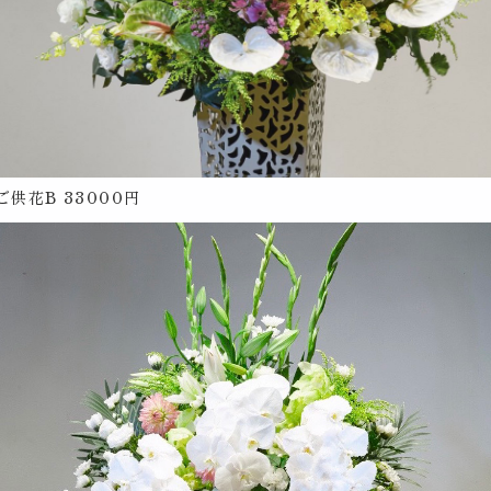
ご供花B 33000円